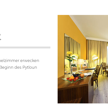
R
ppelzimmer erwecken
Beginn des Pytloun