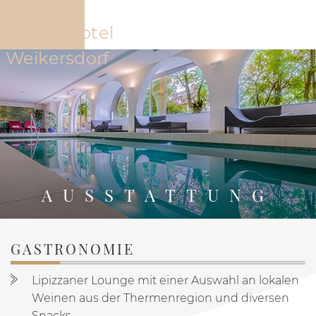
Hotel
Angebote
Zimmer und Suite
AUSSTATTUNG
GASTRONOMIE
PYTLOUN SCHLOSSHOTEL WEIKERSDORF
HOTEL
A
Lipizzaner Lounge mit einer Auswahl an lokalen
Weinen aus der Thermenregion und diversen
Snacks